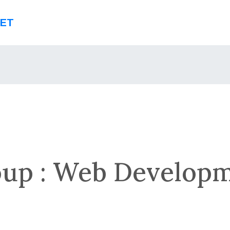
NET
up :
Web Develop